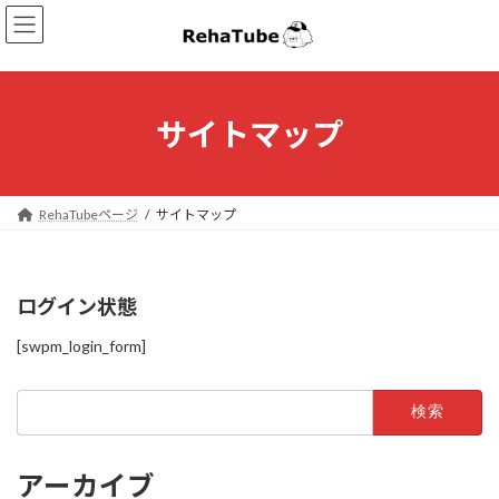
コ
ナ
ン
ビ
テ
ゲ
ン
ー
ツ
シ
へ
ョ
サイトマップ
ス
ン
キ
に
ッ
移
プ
動
RehaTubeページ
サイトマップ
ログイン状態
[swpm_login_form]
検
索:
アーカイブ